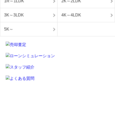
1R～1LDK
2K～2LDK
3K～3LDK
4K～4LDK
5K～