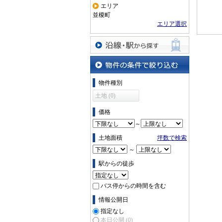
エリア
並榎町
エリア選択
沿線・駅から探す
物件の条件で絞り込む
物件種別
土地 (0)
価格
～
土地面積
坪数で検索
～
駅からの徒歩
バス停からの時間を含む
情報公開日
指定なし
本日公開
(0)